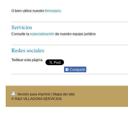
O bien utilice nuestro
formulario
.
Servicios
Consulte la
especialización
de nuestro equipo jurídico
Redes sociales
Twittear esta página
Compartir
Versión para imprimir
|
Mapa del sitio
© R&G VILLADONA SERVICIOS